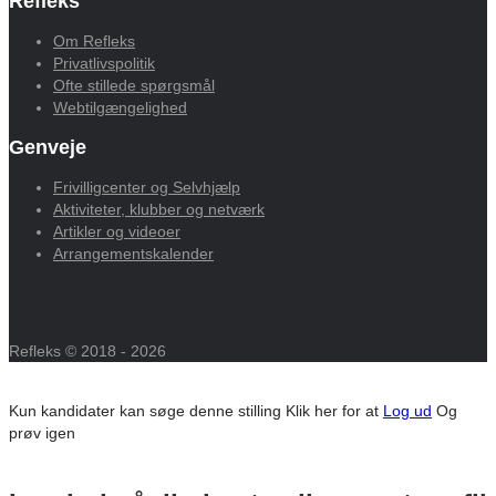
Refleks
Om Refleks
Privatlivspolitik
Ofte stillede spørgsmål
Webtilgængelighed
Genveje
Frivilligcenter og Selvhjælp
Aktiviteter, klubber og netværk
Artikler og videoer
Arrangementskalender
Refleks © 2018 - 2026
Kun kandidater kan søge denne stilling
Klik her for at
Log ud
Og
prøv igen