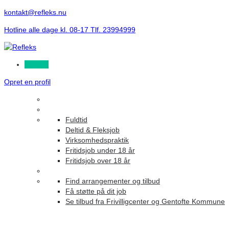
kontakt@refleks.nu
Hotline alle dage kl. 08-17 Tlf. 23994999
Log ind
Opret en profil
Fuldtid
Deltid & Fleksjob
Virksomhedspraktik
Fritidsjob under 18 år
Fritidsjob over 18 år
Find arrangementer og tilbud
Få støtte på dit job
Se tilbud fra Frivilligcenter og Gentofte Kommune
Listing W/O/F Style5