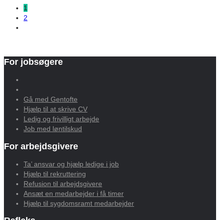
1
2
For jobsøgere
Gå med Gentofte
Hjælp til at skrive CV
Ledig og frivilligt arbejde
Job med løntilskud
For arbejdsgivere
Ta’ ansvar og hjælp ledige i job
Hjælp til rekruttering
Refusion til arbejdsgivere
Ansæt en medarbejder i få timer
Hjælp til sygdomsramt medarbejder