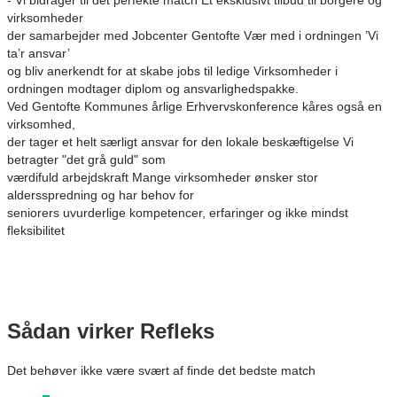
- Vi bidrager til det perfekte match
Et eksklusivt tilbud til borgere og
virksomheder
der samarbejder med Jobcenter Gentofte
Vær med i ordningen ’Vi
ta’r ansvar’
og bliv anerkendt for at skabe jobs til ledige
Virksomheder i
ordningen modtager diplom og ansvarlighedspakke.
Ved Gentofte Kommunes årlige Erhvervskonference kåres også en
virksomhed,
der tager et helt særligt ansvar for den lokale beskæftigelse
Vi
betragter "det grå guld" som
værdifuld arbejdskraft
Mange virksomheder ønsker stor
aldersspredning og har behov for
seniorers uvurderlige kompetencer, erfaringer og ikke mindst
fleksibilitet
Sådan virker Refleks
Det behøver ikke være svært af finde det bedste match