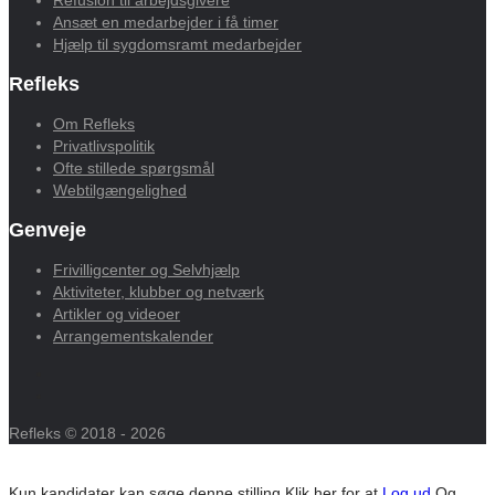
Ansæt en medarbejder i få timer
Hjælp til sygdomsramt medarbejder
Refleks
Om Refleks
Privatlivspolitik
Ofte stillede spørgsmål
Webtilgængelighed
Genveje
Frivilligcenter og Selvhjælp
Aktiviteter, klubber og netværk
Artikler og videoer
Arrangementskalender
Refleks © 2018 - 2026
Kun kandidater kan søge denne stilling
Klik her for at
Log ud
Og