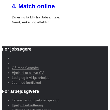
4. Match online
Du er nu få klik fra Jobsamtale.
Nemt, enkelt og effektivt.
For jobsøgere
Gå med Gentofte
Hjælp til at skrive CV
Ledig og frivilligt arbejde
Job med løntilskud
For arbejdsgivere
Ta’ ansvar og hjælp ledige i job
Hjælp til rekruttering
Refusion til arbejdsgivere