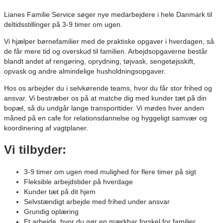
Lianes Familie Service søger nye medarbejdere i hele Danmark til
deltidsstillinger på 3-9 timer om ugen.
Vi hjælper børnefamilier med de praktiske opgaver i hverdagen, så
de får mere tid og overskud til familien. Arbejdsopgaverne består
blandt andet af rengøring, oprydning, tøjvask, sengetøjsskift,
opvask og andre almindelige husholdningsopgaver.
Hos os arbejder du i selvkørende teams, hvor du får stor frihed og
ansvar. Vi bestræber os på at matche dig med kunder tæt på din
bopæl, så du undgår lange transporttider. Vi mødes hver anden
måned på en cafe for relationsdannelse og hyggeligt samvær og
koordinering af vagtplaner.
Vi tilbyder:
3-9 timer om ugen med mulighed for flere timer på sigt
Fleksible arbejdstider på hverdage
Kunder tæt på dit hjem
Selvstændigt arbejde med frihed under ansvar
Grundig oplæring
Et arbejde, hvor du gør en mærkbar forskel for familier