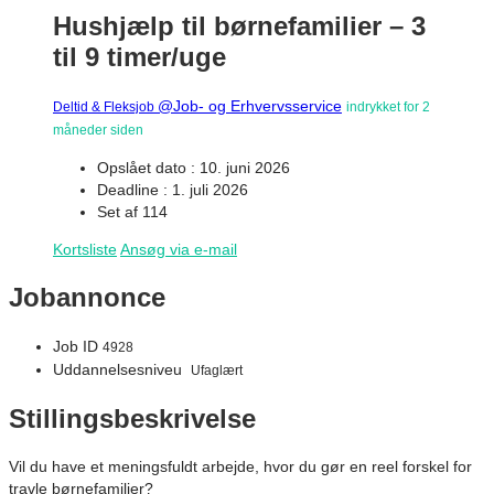
Hushjælp til børnefamilier – 3
til 9 timer/uge
@Job- og Erhvervsservice
Deltid & Fleksjob
indrykket for 2
måneder siden
Opslået dato : 10. juni 2026
Deadline : 1. juli 2026
Set af 114
Kortsliste
Ansøg via e-mail
Jobannonce
Job ID
4928
Uddannelsesniveu
Ufaglært
Stillingsbeskrivelse
Vil du have et meningsfuldt arbejde, hvor du gør en reel forskel for
travle børnefamilier?