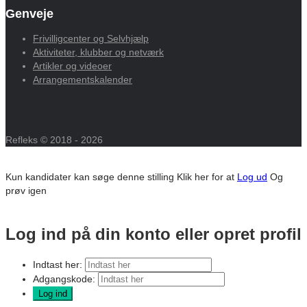
Genveje
Frivilligcenter og Selvhjælp
Aktiviteter, klubber og netværk
Artikler og videoer
Arrangementskalender
Refleks © 2018 - 2026
Kun kandidater kan søge denne stilling
Klik her for at
Log ud
Og
prøv igen
Log ind på din konto eller opret profil
Indtast her:
Adgangskode: