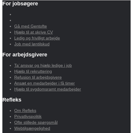
For jobsøgere
Gå med Gentofte
Hjælp til at skrive CV
Ledig og frivilligt arbejde
Job med løntilskud
For arbejdsgivere
Ta’ ansvar og hjælp ledige i job
Hjælp til rekruttering
Refusion til arbejdsgivere
Ansæt en medarbejder i få timer
Hjælp til sygdomsramt medarbejder
Refleks
Om Refleks
Privatlivspolitik
Ofte stillede spørgsmål
Webtilgængelighed