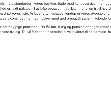
r altid tårnhøje standarder i vores butikker, både med kundeservice, men
 du er fuldt påklædt til at løfte opgaven. I butikken har vi en travl hver
på vores liste. Vi lever efter mottoet ‘kunden er vores øverste chef ‘
g og servicemindet – en teamplayer med god empatisk sans – flydende f
ter bæredygtige principper. Du får løn, tillæg og pension efter gældend
 høre fra dig. Du vil forinden ansættelse blive inviteret til en samtale, hv