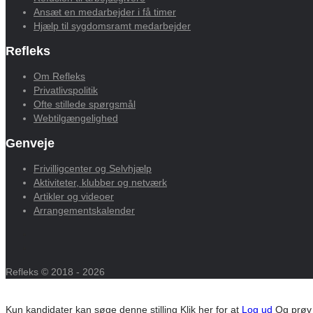
Ansæt en medarbejder i få timer
Hjælp til sygdomsramt medarbejder
Refleks
Om Refleks
Privatlivspolitik
Ofte stillede spørgsmål
Webtilgængelighed
Genveje
Frivilligcenter og Selvhjælp
Aktiviteter, klubber og netværk
Artikler og videoer
Arrangementskalender
Refleks © 2018 - 2026
Kun kandidater kan søge denne stilling
Klik her for at
Log ud
Og prøv