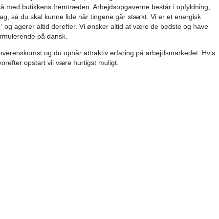
 også med butikkens fremtræden. Arbejdsopgaverne består i opfyldning,
dag, så du skal kunne lide når tingene går stærkt. Vi er et energisk
 og agerer altid derefter. Vi ønsker altid at være de bedste og have
ormulerende på dansk.
e overenskomst og du opnår attraktiv erfaring på arbejdsmarkedet. Hvis
orefter opstart vil være hurtigst muligt.