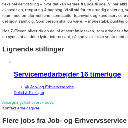
fleksibel deltidstilling – hvor det kan variere fra uge til uge. Vi ha
ekspedition, rengøring & bagning. Vi vil stå for en grundig oplæring, så
team med en uformel tone, som sætter teamwork og kundeservice øverst 
det sjovt samtidig. Som person skal du være: – mødestabil, punktli
Hos 7-Eleven bliver du en del af et stort fællesskab, som arbejder ef
du synes at alt dette lyder interessant, så kan vi slet ikke vente med at
Lignende stillinger
Servicemedarbejder 16 timer/uge
@ Job- og Erhvervsservice
Deltid & Fleksjob
Ansøgningsfrist overskredet.
Kontakt arbejdsgiver
Flere jobs fra Job- og Erhvervsservice