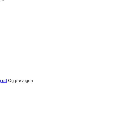
g ud
Og prøv igen