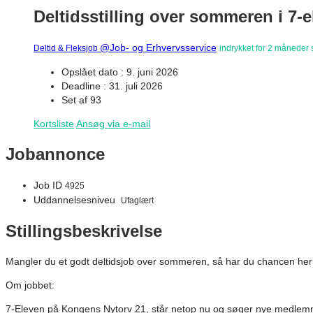
Deltidsstilling over sommeren i 7-
@Job- og Erhvervsservice
Deltid & Fleksjob
indrykket for 2 måneder 
Opslået dato : 9. juni 2026
Deadline : 31. juli 2026
Set af 93
Kortsliste
Ansøg via e-mail
Jobannonce
Job ID
4925
Uddannelsesniveu
Ufaglært
Stillingsbeskrivelse
Mangler du et godt deltidsjob over sommeren, så har du chancen her!
Om jobbet:
7-Eleven på Kongens Nytorv 21, står netop nu og søger nye medlemmer 