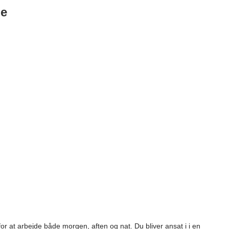
ge
 at arbejde både morgen, aften og nat. Du bliver ansat i i en