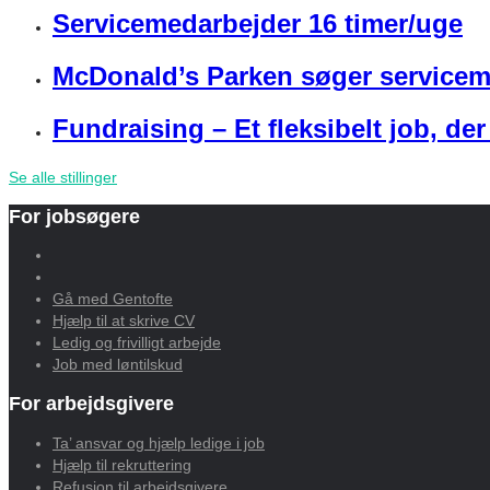
Servicemedarbejder 16 timer/uge
McDonald’s Parken søger servicem
Fundraising – Et fleksibelt job, de
Se alle stillinger
For jobsøgere
Gå med Gentofte
Hjælp til at skrive CV
Ledig og frivilligt arbejde
Job med løntilskud
For arbejdsgivere
Ta’ ansvar og hjælp ledige i job
Hjælp til rekruttering
Refusion til arbejdsgivere