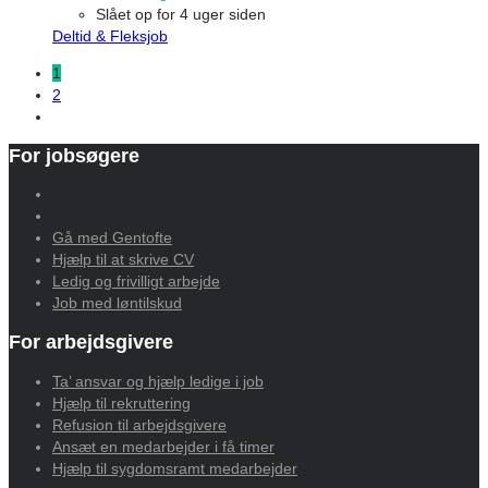
Slået op for 4 uger siden
Deltid & Fleksjob
1
2
For jobsøgere
Gå med Gentofte
Hjælp til at skrive CV
Ledig og frivilligt arbejde
Job med løntilskud
For arbejdsgivere
Ta’ ansvar og hjælp ledige i job
Hjælp til rekruttering
Refusion til arbejdsgivere
Ansæt en medarbejder i få timer
Hjælp til sygdomsramt medarbejder