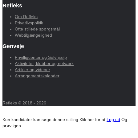
Refleks
Om Refleks
Privatlivspolitik
Ofte stillede spørgsmål
Webtilgængelighed
Genveje
Frivilligcenter og Selvhjælp
Aktiviteter, klubber og netværk
Artikler og videoer
Arrangementskalender
Refleks © 2018 - 2026
Kun kandidater kan søge denne stilling
Klik her for at
Log ud
Og
prøv igen