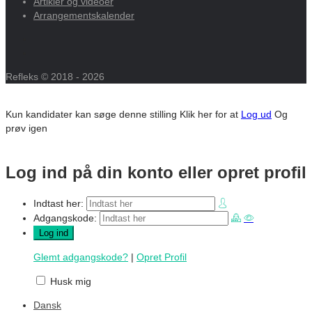
Artikler og videoer
Arrangementskalender
Refleks © 2018 - 2026
Kun kandidater kan søge denne stilling
Klik her for at
Log ud
Og
prøv igen
Log ind på din konto eller opret profil
Indtast her:
Adgangskode:
Glemt adgangskode?
|
Opret Profil
Husk mig
Dansk