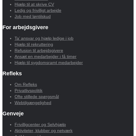
Hjælp til at skrive CV
Ledig og frivilligt arbejde
Job med løntilskud
For arbejdsgivere
Ta’ ansvar og hjælp ledige i job
Hjælp til rekruttering
Refusion til arbejdsgivere
Ansæt en medarbejder i få timer
Hjælp til sygdomsramt medarbejder
Refleks
Om Refleks
Privatlivspolitik
Ofte stillede spørgsmål
Webtilgængelighed
Genveje
Frivilligcenter og Selvhjælp
Aktiviteter, klubber og netværk