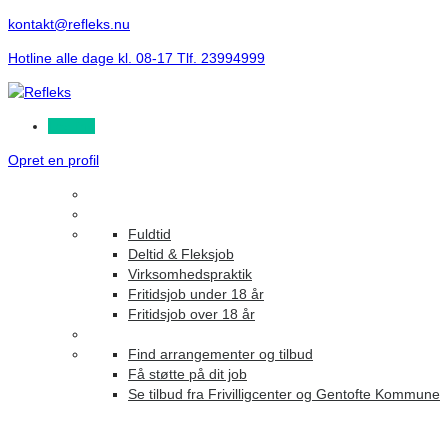
kontakt@refleks.nu
Hotline alle dage kl. 08-17 Tlf. 23994999
Log ind
Opret en profil
Fuldtid
Deltid & Fleksjob
Virksomhedspraktik
Fritidsjob under 18 år
Fritidsjob over 18 år
Find arrangementer og tilbud
Få støtte på dit job
Se tilbud fra Frivilligcenter og Gentofte Kommune