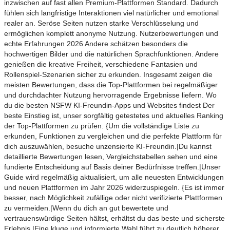
inzwischen auf fast allen Premium-Plattformen Standard. Dadurch
fühlen sich langfristige Interaktionen viel natürlicher und emotional
realer an. Seröse Seiten nutzen starke Verschlüsselung und
ermöglichen komplett anonyme Nutzung. Nutzerbewertungen und
echte Erfahrungen 2026 Andere schätzen besonders die
hochwertigen Bilder und die natürlichen Sprachfunktionen. Andere
genießen die kreative Freiheit, verschiedene Fantasien und
Rollenspiel-Szenarien sicher zu erkunden. Insgesamt zeigen die
meisten Bewertungen, dass die Top-Plattformen bei regelmäßiger
und durchdachter Nutzung hervorragende Ergebnisse liefern. Wo
du die besten NSFW KI-Freundin-Apps und Websites findest Der
beste Einstieg ist, unser sorgfältig getestetes und aktuelles Ranking
der Top-Plattformen zu prüfen. {Um die vollständige Liste zu
erkunden, Funktionen zu vergleichen und die perfekte Plattform für
dich auszuwählen, besuche unzensierte KI-Freundin.|Du kannst
detaillierte Bewertungen lesen, Vergleichstabellen sehen und eine
fundierte Entscheidung auf Basis deiner Bedürfnisse treffen.|Unser
Guide wird regelmäßig aktualisiert, um alle neuesten Entwicklungen
und neuen Plattformen im Jahr 2026 widerzuspiegeln. {Es ist immer
besser, nach Möglichkeit zufällige oder nicht verifizierte Plattformen
zu vermeiden.|Wenn du dich an gut bewertete und
vertrauenswürdige Seiten hältst, erhältst du das beste und sicherste
Erlebnis.|Eine kluge und informierte Wahl führt zu deutlich höherer