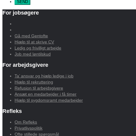
For jobsøgere
Gå med Gentofte
Hjælp til at skrive CV
Ledig og frivilligt arbejde
Job med løntilskud
For arbejdsgivere
Ta’ ansvar og hjælp ledige i job
Hjælp til rekruttering
Refusion til arbejdsgivere
Ansæt en medarbejder i få timer
Hjælp til sygdomsramt medarbejder
Refleks
Om Refleks
Privatlivspolitik
Ofte stillede spørgsmål