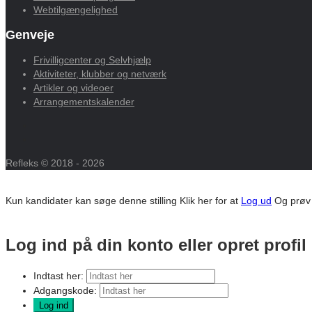
Webtilgængelighed
Genveje
Frivilligcenter og Selvhjælp
Aktiviteter, klubber og netværk
Artikler og videoer
Arrangementskalender
Refleks © 2018 - 2026
Kun kandidater kan søge denne stilling
Klik her for at
Log ud
Og prøv
Log ind på din konto eller opret profil
Indtast her:
Adgangskode: