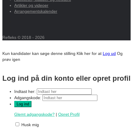
Artikler og videoer
Arrangementskalender
Refleks © 2018 - 2026
Kun kandidater kan søge denne stilling
Klik her for at
Log ud
Og
prøv igen
Log ind på din konto eller opret profil
Indtast her:
Adgangskode:
Glemt adgangskode?
|
Opret Profil
Husk mig