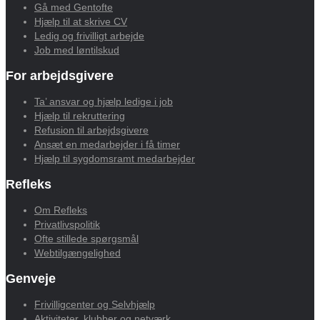
Gå med Gentofte
Hjælp til at skrive CV
Ledig og frivilligt arbejde
Job med løntilskud
For arbejdsgivere
Ta’ ansvar og hjælp ledige i job
Hjælp til rekruttering
Refusion til arbejdsgivere
Ansæt en medarbejder i få timer
Hjælp til sygdomsramt medarbejder
Refleks
Om Refleks
Privatlivspolitik
Ofte stillede spørgsmål
Webtilgængelighed
Genveje
Frivilligcenter og Selvhjælp
Aktiviteter, klubber og netværk