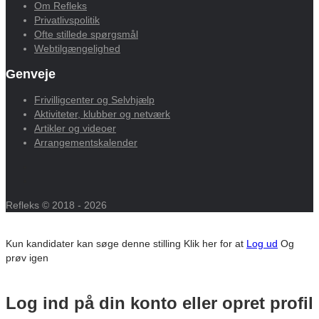
Om Refleks
Privatlivspolitik
Ofte stillede spørgsmål
Webtilgængelighed
Genveje
Frivilligcenter og Selvhjælp
Aktiviteter, klubber og netværk
Artikler og videoer
Arrangementskalender
Refleks © 2018 - 2026
Kun kandidater kan søge denne stilling
Klik her for at
Log ud
Og
prøv igen
Log ind på din konto eller opret profil