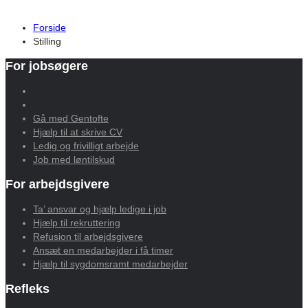
Forside
Stilling
For jobsøgere
Gå med Gentofte
Hjælp til at skrive CV
Ledig og frivilligt arbejde
Job med løntilskud
For arbejdsgivere
Ta’ ansvar og hjælp ledige i job
Hjælp til rekruttering
Refusion til arbejdsgivere
Ansæt en medarbejder i få timer
Hjælp til sygdomsramt medarbejder
Refleks