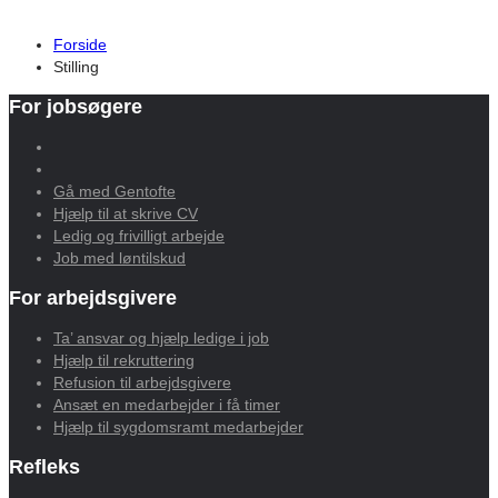
Forside
Stilling
For jobsøgere
Gå med Gentofte
Hjælp til at skrive CV
Ledig og frivilligt arbejde
Job med løntilskud
For arbejdsgivere
Ta’ ansvar og hjælp ledige i job
Hjælp til rekruttering
Refusion til arbejdsgivere
Ansæt en medarbejder i få timer
Hjælp til sygdomsramt medarbejder
Refleks