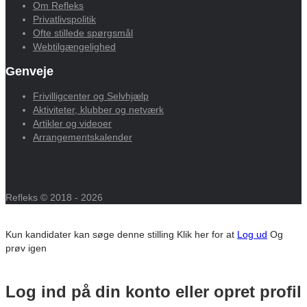
Om Refleks
Privatlivspolitik
Ofte stillede spørgsmål
Webtilgængelighed
Genveje
Frivilligcenter og Selvhjælp
Aktiviteter, klubber og netværk
Artikler og videoer
Arrangementskalender
Refleks © 2018 - 2026
Kun kandidater kan søge denne stilling
Klik her for at
Log ud
Og
prøv igen
Log ind på din konto eller opret profil