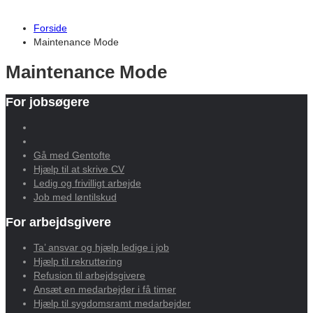
Forside
Maintenance Mode
Maintenance Mode
For jobsøgere
Gå med Gentofte
Hjælp til at skrive CV
Ledig og frivilligt arbejde
Job med løntilskud
For arbejdsgivere
Ta’ ansvar og hjælp ledige i job
Hjælp til rekruttering
Refusion til arbejdsgivere
Ansæt en medarbejder i få timer
Hjælp til sygdomsramt medarbejder