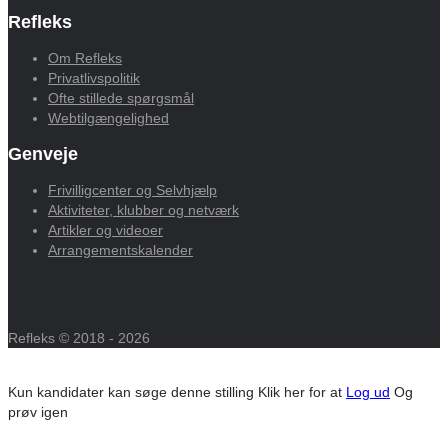
Refleks
Om Refleks
Privatlivspolitik
Ofte stillede spørgsmål
Webtilgængelighed
Genveje
Frivilligcenter og Selvhjælp
Aktiviteter, klubber og netværk
Artikler og videoer
Arrangementskalender
Refleks © 2018 - 2026
Kun kandidater kan søge denne stilling
Klik her for at
Log ud
Og
prøv igen