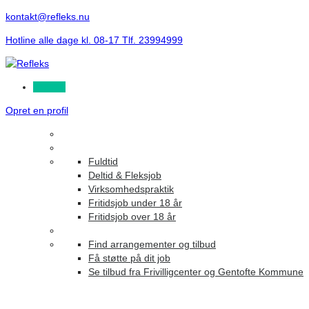
kontakt@refleks.nu
Hotline alle dage kl. 08-17 Tlf. 23994999
Log ind
Opret en profil
Fuldtid
Deltid & Fleksjob
Virksomhedspraktik
Fritidsjob under 18 år
Fritidsjob over 18 år
Find arrangementer og tilbud
Få støtte på dit job
Se tilbud fra Frivilligcenter og Gentofte Kommune
Listing W/O/F Style3