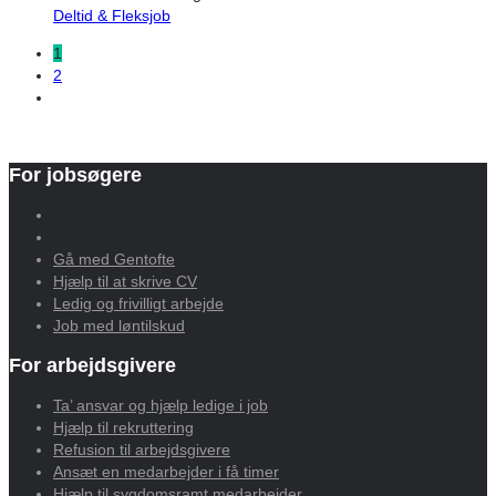
Deltid & Fleksjob
1
2
For jobsøgere
Gå med Gentofte
Hjælp til at skrive CV
Ledig og frivilligt arbejde
Job med løntilskud
For arbejdsgivere
Ta’ ansvar og hjælp ledige i job
Hjælp til rekruttering
Refusion til arbejdsgivere
Ansæt en medarbejder i få timer
Hjælp til sygdomsramt medarbejder