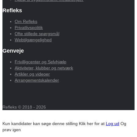
Refleks
Om Refleks
Privatlivspolitik
Ofte stillede spørgsmål
Webtilgængelighed
Genveje
Frivilligcenter og Selvhjælp
Aktiviteter, klubber og netværk
Artikler og videoer
Arrangementskalender
Refleks © 2018 - 2026
Kun kandidater kan søge denne stilling
Klik her for at
Log ud
Og
prøv igen