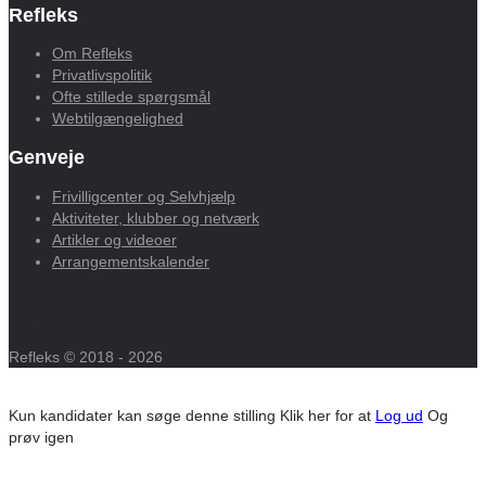
Refleks
Om Refleks
Privatlivspolitik
Ofte stillede spørgsmål
Webtilgængelighed
Genveje
Frivilligcenter og Selvhjælp
Aktiviteter, klubber og netværk
Artikler og videoer
Arrangementskalender
Refleks © 2018 - 2026
Kun kandidater kan søge denne stilling
Klik her for at
Log ud
Og
prøv igen