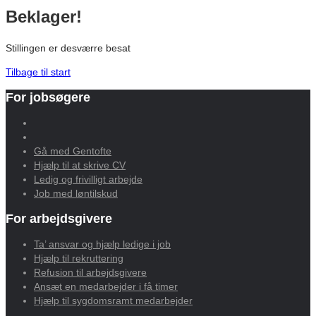
Beklager!
Stillingen er desværre besat
Tilbage til start
For jobsøgere
Gå med Gentofte
Hjælp til at skrive CV
Ledig og frivilligt arbejde
Job med løntilskud
For arbejdsgivere
Ta’ ansvar og hjælp ledige i job
Hjælp til rekruttering
Refusion til arbejdsgivere
Ansæt en medarbejder i få timer
Hjælp til sygdomsramt medarbejder