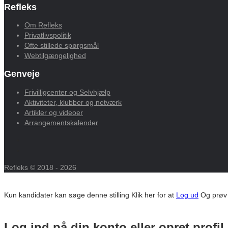
Refleks
Om Refleks
Privatlivspolitik
Ofte stillede spørgsmål
Webtilgængelighed
Genveje
Frivilligcenter og Selvhjælp
Aktiviteter, klubber og netværk
Artikler og videoer
Arrangementskalender
Refleks © 2018 - 2026
Kun kandidater kan søge denne stilling
Klik her for at
Log ud
Og prøv
Log ind på din konto eller opret profil