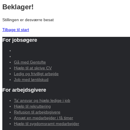
Beklager!
Stillingen er desværre besat
Tilbage til start
For jobsøgere
Gå med Gentofte
Hjælp til at skrive CV
Ledig og frivilligt arbejde
Job med løntilskud
For arbejdsgivere
Ta’ ansvar og hjælp ledige i job
Hjælp til rekruttering
Refusion til arbejdsgivere
Ansæt en medarbejder i få timer
Hjælp til sygdomsramt medarbejder