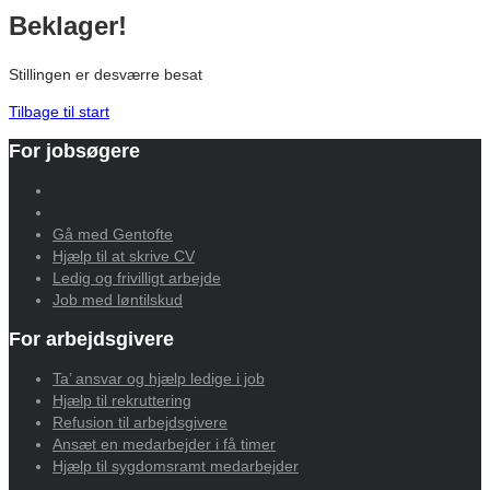
Beklager!
Stillingen er desværre besat
Tilbage til start
For jobsøgere
Gå med Gentofte
Hjælp til at skrive CV
Ledig og frivilligt arbejde
Job med løntilskud
For arbejdsgivere
Ta’ ansvar og hjælp ledige i job
Hjælp til rekruttering
Refusion til arbejdsgivere
Ansæt en medarbejder i få timer
Hjælp til sygdomsramt medarbejder