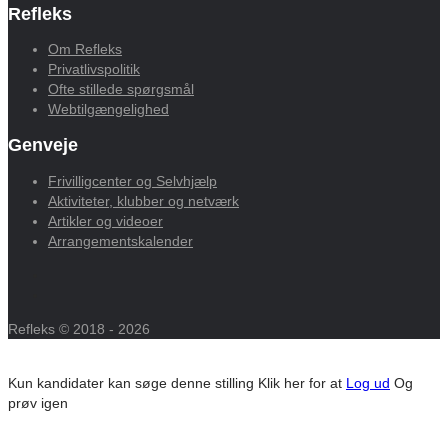
Refleks
Om Refleks
Privatlivspolitik
Ofte stillede spørgsmål
Webtilgængelighed
Genveje
Frivilligcenter og Selvhjælp
Aktiviteter, klubber og netværk
Artikler og videoer
Arrangementskalender
Refleks © 2018 - 2026
Kun kandidater kan søge denne stilling
Klik her for at
Log ud
Og
prøv igen