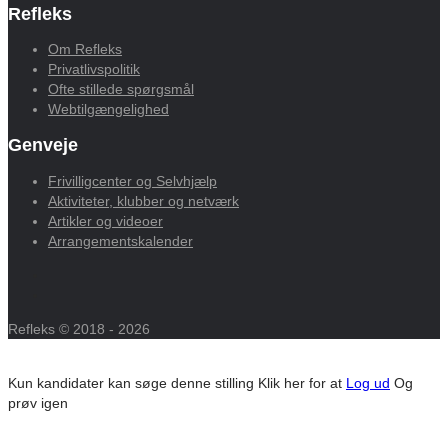
Refleks
Om Refleks
Privatlivspolitik
Ofte stillede spørgsmål
Webtilgængelighed
Genveje
Frivilligcenter og Selvhjælp
Aktiviteter, klubber og netværk
Artikler og videoer
Arrangementskalender
Refleks © 2018 - 2026
Kun kandidater kan søge denne stilling
Klik her for at
Log ud
Og
prøv igen