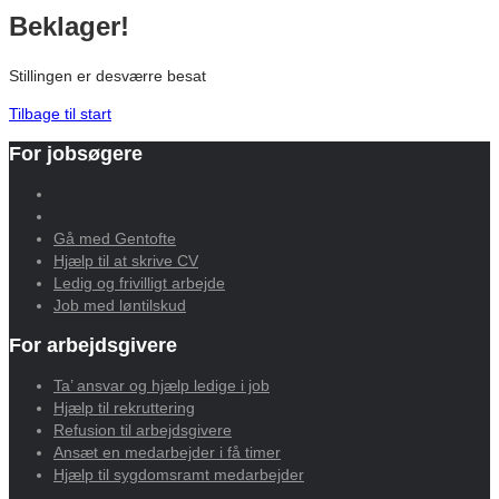
Beklager!
Stillingen er desværre besat
Tilbage til start
For jobsøgere
Gå med Gentofte
Hjælp til at skrive CV
Ledig og frivilligt arbejde
Job med løntilskud
For arbejdsgivere
Ta’ ansvar og hjælp ledige i job
Hjælp til rekruttering
Refusion til arbejdsgivere
Ansæt en medarbejder i få timer
Hjælp til sygdomsramt medarbejder