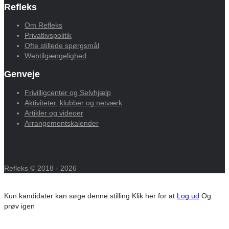
Refleks
Om Refleks
Privatlivspolitik
Ofte stillede spørgsmål
Webtilgængelighed
Genveje
Frivilligcenter og Selvhjælp
Aktiviteter, klubber og netværk
Artikler og videoer
Arrangementskalender
Refleks © 2018 - 2026
Kun kandidater kan søge denne stilling
Klik her for at
Log ud
Og
prøv igen