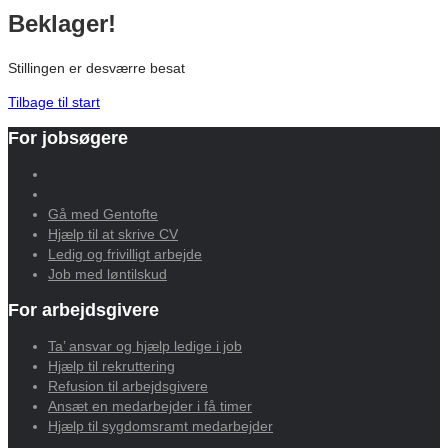
Beklager!
Stillingen er desværre besat
Tilbage til start
For jobsøgere
Gå med Gentofte
Hjælp til at skrive CV
Ledig og frivilligt arbejde
Job med løntilskud
For arbejdsgivere
Ta’ ansvar og hjælp ledige i job
Hjælp til rekruttering
Refusion til arbejdsgivere
Ansæt en medarbejder i få timer
Hjælp til sygdomsramt medarbejder