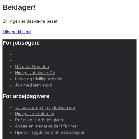
Beklager!
Stillingen er desværre besat
Tilbage til start
For jobsøgere
Gå med Gentofte
Hjælp til at skrive CV
Ledig og frivilligt arbejde
Job med løntilskud
For arbejdsgivere
Ta’ ansvar og hjælp ledige i job
Hjælp til rekruttering
Refusion til arbejdsgivere
Ansæt en medarbejder i få timer
Hjælp til sygdomsramt medarbejder