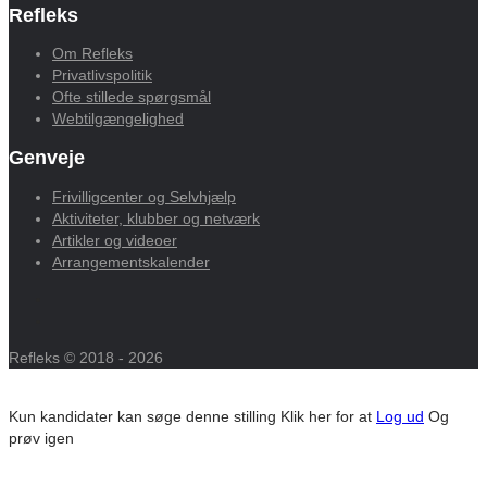
Refleks
Om Refleks
Privatlivspolitik
Ofte stillede spørgsmål
Webtilgængelighed
Genveje
Frivilligcenter og Selvhjælp
Aktiviteter, klubber og netværk
Artikler og videoer
Arrangementskalender
Refleks © 2018 - 2026
Kun kandidater kan søge denne stilling
Klik her for at
Log ud
Og
prøv igen