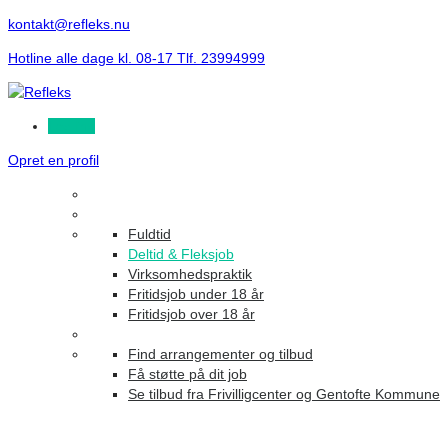
kontakt@refleks.nu
Hotline alle dage kl. 08-17 Tlf. 23994999
Log ind
Opret en profil
Fuldtid
Deltid & Fleksjob
Virksomhedspraktik
Fritidsjob under 18 år
Fritidsjob over 18 år
Find arrangementer og tilbud
Få støtte på dit job
Se tilbud fra Frivilligcenter og Gentofte Kommune
Ledige stillinger