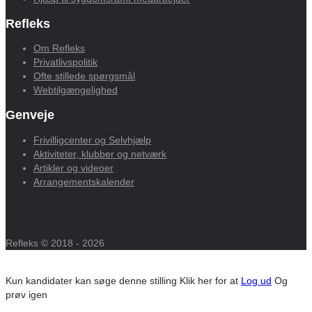
Refleks
Om Refleks
Privatlivspolitik
Ofte stillede spørgsmål
Webtilgængelighed
Genveje
Frivilligcenter og Selvhjælp
Aktiviteter, klubber og netværk
Artikler og videoer
Arrangementskalender
Refleks © 2018 - 2026
Kun kandidater kan søge denne stilling
Klik her for at
Log ud
Og
prøv igen