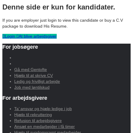
Denne side er kun for kandidater.
If you are employer just login to view this candidate or buy a C.V
package to download His Resume.
Login
At blive arbejdsgiver
For jobsøgere
Gå med Gentofte
Hjælp til at skrive CV
Ledig og frivilligt arbejde
Job med løntilskud
For arbejdsgivere
Ta’ ansvar og hjælp ledige i job
Hjælp til rekruttering
Refusion til arbejdsgivere
Ansæt en medarbejder i få timer
Hjælp til sygdomsramt medarbejder