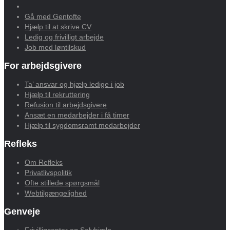
Gå med Gentofte
Hjælp til at skrive CV
Ledig og frivilligt arbejde
Job med løntilskud
For arbejdsgivere
Ta’ ansvar og hjælp ledige i job
Hjælp til rekruttering
Refusion til arbejdsgivere
Ansæt en medarbejder i få timer
Hjælp til sygdomsramt medarbejder
Refleks
Om Refleks
Privatlivspolitik
Ofte stillede spørgsmål
Webtilgængelighed
Genveje