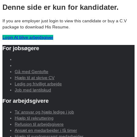
Denne side er kun for kandidater.
If you are employer just login to view this candidate or buy a C.V
package to download His Resume.
Login
At blive arbejdsgiver
For jobsøgere
Gå med Gentofte
Hjælp til at skrive CV
Ledig og frivilligt arbejde
Job med løntilskud
For arbejdsgivere
Ta’ ansvar og hjælp ledige i job
Hjælp til rekruttering
Refusion til arbejdsgivere
Ansæt en medarbejder i få timer
Hjælp til sygdomsramt medarbejder