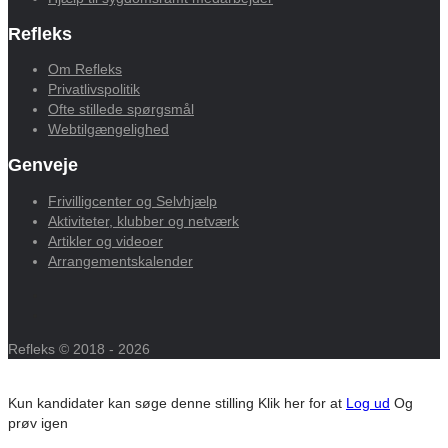
Refleks
Om Refleks
Privatlivspolitik
Ofte stillede spørgsmål
Webtilgængelighed
Genveje
Frivilligcenter og Selvhjælp
Aktiviteter, klubber og netværk
Artikler og videoer
Arrangementskalender
Refleks © 2018 - 2026
Kun kandidater kan søge denne stilling
Klik her for at
Log ud
Og
prøv igen