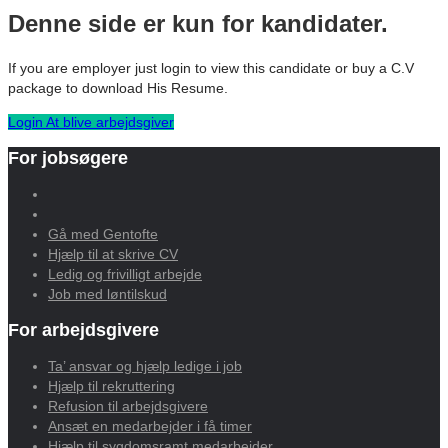
Denne side er kun for kandidater.
If you are employer just login to view this candidate or buy a C.V
package to download His Resume.
Login
At blive arbejdsgiver
For jobsøgere
Gå med Gentofte
Hjælp til at skrive CV
Ledig og frivilligt arbejde
Job med løntilskud
For arbejdsgivere
Ta’ ansvar og hjælp ledige i job
Hjælp til rekruttering
Refusion til arbejdsgivere
Ansæt en medarbejder i få timer
Hjælp til sygdomsramt medarbejder