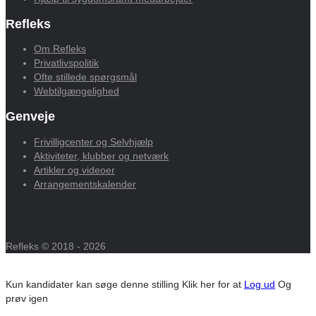
Refleks
Om Refleks
Privatlivspolitik
Ofte stillede spørgsmål
Webtilgængelighed
Genveje
Frivilligcenter og Selvhjælp
Aktiviteter, klubber og netværk
Artikler og videoer
Arrangementskalender
Refleks © 2018 - 2026
Kun kandidater kan søge denne stilling
Klik her for at
Log ud
Og
prøv igen