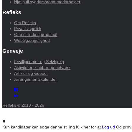
Hjælp til sygdomsramt medarbejder
Refleks
Om Refleks
Privatlivspolitik
Ofte stillede spørgsmål
Webtilgængelighed
Genveje
Frivilligcenter og Selvhjælp
Aktiviteter, klubber og netværk
Artikler og videoer
Arrangementskalender
Refleks © 2018 - 2026
Kun kandidater kan søge denne stilling
Klik her for at
Log ud
Og prøv