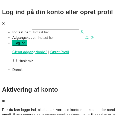
Log ind på din konto eller opret profil
Indtast her:
Adgangskode:
Glemt adgangskode?
|
Opret Profil
Husk mig
Dansk
Aktivering af konto
Før du kan logge ind, skal du aktivere din konto med koden, der send
email. If you entered an incorrect email address, you will need to re-r