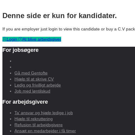
Denne side er kun for kandidater.
If you are employer just login to view this candidate or buy a C.V p
Login
At blive arbejdsgiver
For jobsøgere
Gå med Gentofte
Hjælp til at skrive CV
Ledig og frivilligt arbejde
Job med løntilskud
For arbejdsgivere
Ta’ ansvar og hjælp ledige i job
Hjælp til rekruttering
Refusion til arbejdsgivere
Ansæt en medarbejder i få timer