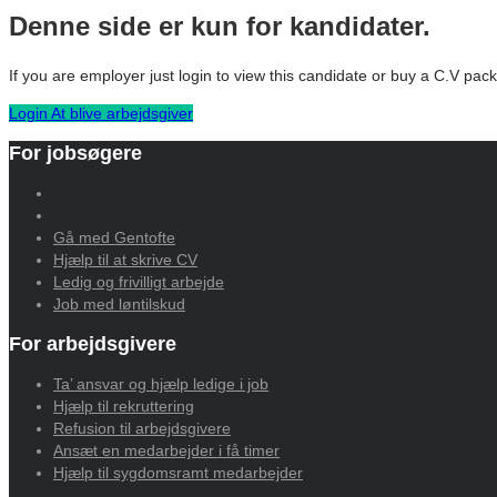
Denne side er kun for kandidater.
If you are employer just login to view this candidate or buy a C.V p
Login
At blive arbejdsgiver
For jobsøgere
Gå med Gentofte
Hjælp til at skrive CV
Ledig og frivilligt arbejde
Job med løntilskud
For arbejdsgivere
Ta’ ansvar og hjælp ledige i job
Hjælp til rekruttering
Refusion til arbejdsgivere
Ansæt en medarbejder i få timer
Hjælp til sygdomsramt medarbejder