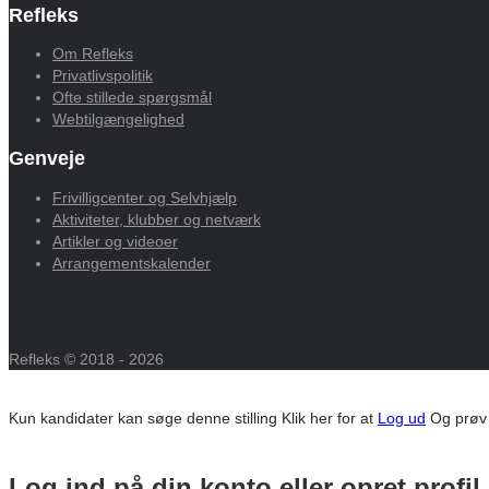
Refleks
Om Refleks
Privatlivspolitik
Ofte stillede spørgsmål
Webtilgængelighed
Genveje
Frivilligcenter og Selvhjælp
Aktiviteter, klubber og netværk
Artikler og videoer
Arrangementskalender
Refleks © 2018 - 2026
Kun kandidater kan søge denne stilling
Klik her for at
Log ud
Og prøv
Log ind på din konto eller opret profil