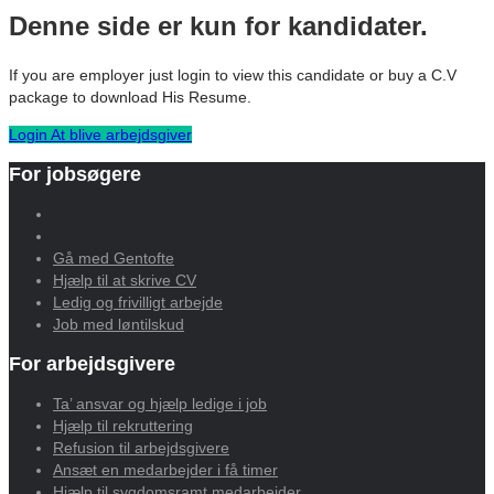
Denne side er kun for kandidater.
If you are employer just login to view this candidate or buy a C.V
package to download His Resume.
Login
At blive arbejdsgiver
For jobsøgere
Gå med Gentofte
Hjælp til at skrive CV
Ledig og frivilligt arbejde
Job med løntilskud
For arbejdsgivere
Ta’ ansvar og hjælp ledige i job
Hjælp til rekruttering
Refusion til arbejdsgivere
Ansæt en medarbejder i få timer
Hjælp til sygdomsramt medarbejder