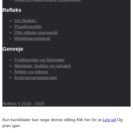
Refleks
Om Refleks
Privatlivspolitik
Ofte stillede spørgsmål
Webtilgængelighed
Genveje
Frivilligcenter og Selvhjælp
Aktiviteter, klubber og netværk
Artikler og videoer
Arrangementskalender
Refleks © 2018 - 2026
Kun kandidater kan søge denne stilling
Klik her for at
Log ud
Og
prøv igen