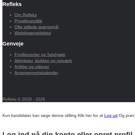
Refleks
Om Refleks
Privatlivspolitik
Ofte stillede spørgsmål
Webtilgængelighed
Genveje
Frivilligcenter og Selvhjælp
Aktiviteter, klubber og netværk
Artikler og videoer
Arrangementskalender
Refleks © 2018 - 2026
Kun kandidater kan søge denne stilling
Klik her for at
Log ud
Og prøv
Log ind på din konto eller opret profil