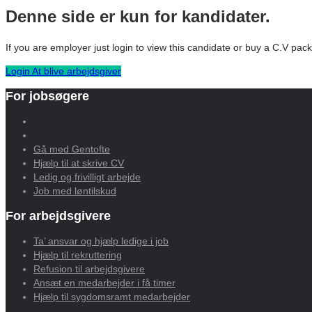
Denne side er kun for kandidater.
If you are employer just login to view this candidate or buy a C.V p
Login
At blive arbejdsgiver
For jobsøgere
Gå med Gentofte
Hjælp til at skrive CV
Ledig og frivilligt arbejde
Job med løntilskud
For arbejdsgivere
Ta’ ansvar og hjælp ledige i job
Hjælp til rekruttering
Refusion til arbejdsgivere
Ansæt en medarbejder i få timer
Hjælp til sygdomsramt medarbejder