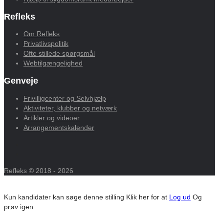
Refleks
Om Refleks
Privatlivspolitik
Ofte stillede spørgsmål
Webtilgængelighed
Genveje
Frivilligcenter og Selvhjælp
Aktiviteter, klubber og netværk
Artikler og videoer
Arrangementskalender
Refleks © 2018 - 2026
Kun kandidater kan søge denne stilling
Klik her for at
Log ud
Og
prøv igen