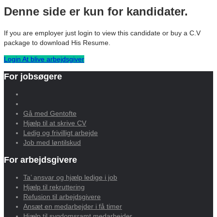
Denne side er kun for kandidater.
If you are employer just login to view this candidate or buy a C.V
package to download His Resume.
Login
At blive arbejdsgiver
For jobsøgere
Gå med Gentofte
Hjælp til at skrive CV
Ledig og frivilligt arbejde
Job med løntilskud
For arbejdsgivere
Ta’ ansvar og hjælp ledige i job
Hjælp til rekruttering
Refusion til arbejdsgivere
Ansæt en medarbejder i få timer
Hjælp til sygdomsramt medarbejder