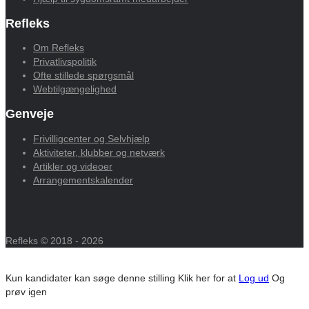
Refleks
Om Refleks
Privatlivspolitik
Ofte stillede spørgsmål
Webtilgængelighed
Genveje
Frivilligcenter og Selvhjælp
Aktiviteter, klubber og netværk
Artikler og videoer
Arrangementskalender
Refleks © 2018 - 2026
Kun kandidater kan søge denne stilling
Klik her for at
Log ud
Og
prøv igen