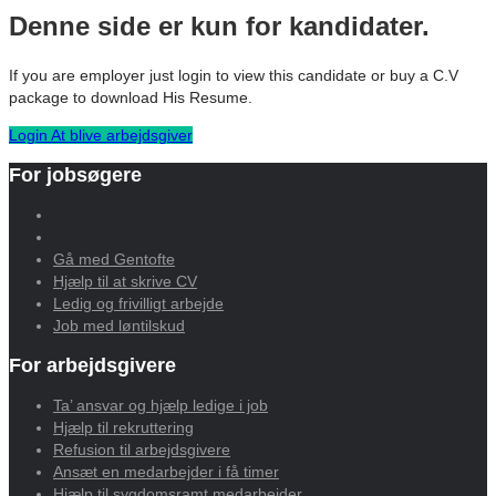
Denne side er kun for kandidater.
If you are employer just login to view this candidate or buy a C.V
package to download His Resume.
Login
At blive arbejdsgiver
For jobsøgere
Gå med Gentofte
Hjælp til at skrive CV
Ledig og frivilligt arbejde
Job med løntilskud
For arbejdsgivere
Ta’ ansvar og hjælp ledige i job
Hjælp til rekruttering
Refusion til arbejdsgivere
Ansæt en medarbejder i få timer
Hjælp til sygdomsramt medarbejder