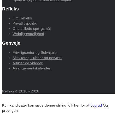
Refleks
Om Refleks
Privatlivspolitik
Ofte stillede spørgsmål
Webtilgængelighed
Genveje
Frivilligcenter og Selvhjælp
Aktiviteter, klubber og netværk
Artikler og videoer
Arrangementskalender
Refleks © 2018 - 2026
Kun kandidater kan søge denne stilling
Klik her for at
Log ud
Og
prøv igen