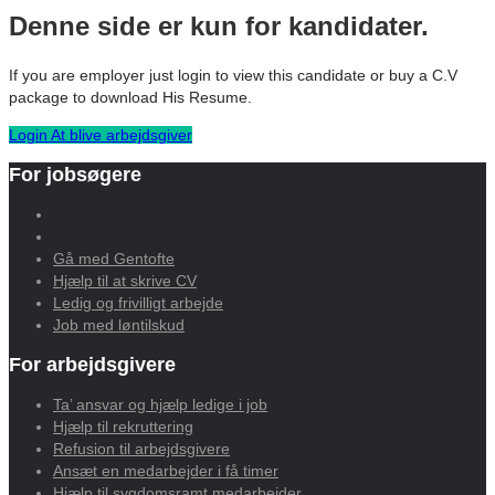
Denne side er kun for kandidater.
If you are employer just login to view this candidate or buy a C.V
package to download His Resume.
Login
At blive arbejdsgiver
For jobsøgere
Gå med Gentofte
Hjælp til at skrive CV
Ledig og frivilligt arbejde
Job med løntilskud
For arbejdsgivere
Ta’ ansvar og hjælp ledige i job
Hjælp til rekruttering
Refusion til arbejdsgivere
Ansæt en medarbejder i få timer
Hjælp til sygdomsramt medarbejder