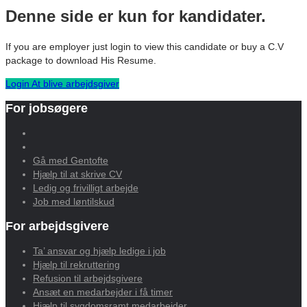
Denne side er kun for kandidater.
If you are employer just login to view this candidate or buy a C.V
package to download His Resume.
Login
At blive arbejdsgiver
For jobsøgere
Gå med Gentofte
Hjælp til at skrive CV
Ledig og frivilligt arbejde
Job med løntilskud
For arbejdsgivere
Ta’ ansvar og hjælp ledige i job
Hjælp til rekruttering
Refusion til arbejdsgivere
Ansæt en medarbejder i få timer
Hjælp til sygdomsramt medarbejder