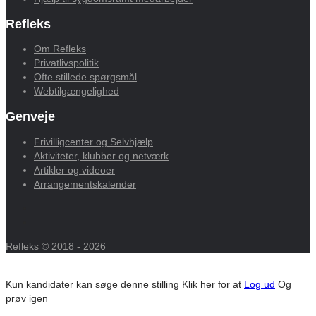
Refleks
Om Refleks
Privatlivspolitik
Ofte stillede spørgsmål
Webtilgængelighed
Genveje
Frivilligcenter og Selvhjælp
Aktiviteter, klubber og netværk
Artikler og videoer
Arrangementskalender
Refleks © 2018 - 2026
Kun kandidater kan søge denne stilling
Klik her for at
Log ud
Og
prøv igen