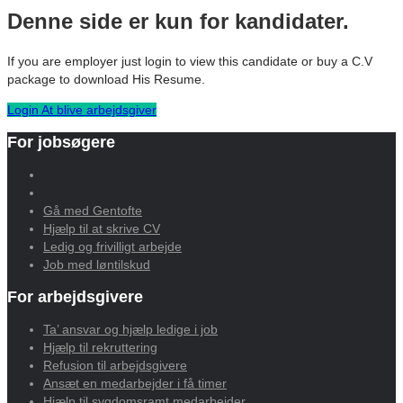
Denne side er kun for kandidater.
If you are employer just login to view this candidate or buy a C.V
package to download His Resume.
Login
At blive arbejdsgiver
For jobsøgere
Gå med Gentofte
Hjælp til at skrive CV
Ledig og frivilligt arbejde
Job med løntilskud
For arbejdsgivere
Ta’ ansvar og hjælp ledige i job
Hjælp til rekruttering
Refusion til arbejdsgivere
Ansæt en medarbejder i få timer
Hjælp til sygdomsramt medarbejder