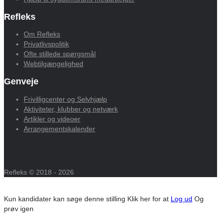
Refleks
Om Refleks
Privatlivspolitik
Ofte stillede spørgsmål
Webtilgængelighed
Genveje
Frivilligcenter og Selvhjælp
Aktiviteter, klubber og netværk
Artikler og videoer
Arrangementskalender
Refleks © 2018 - 2026
Kun kandidater kan søge denne stilling
Klik her for at
Log ud
Og
prøv igen