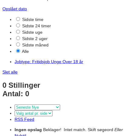
Opslået dato
Sidste time
Sidste 24 timer
Sidste uge
Sidste 2 uger
Sidste måned
Alle
Jobtype: Fritidsjob Unge Over 18 år
Slet alle
0
Stillinger
Antal: 0
RSS Feed
Ingen opslag
Beklager! Intet match.
Skift søgeord
Eller
Nulstil