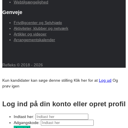
Webtilgængelighed
Genveje
Frivilligcenter og Selvhjælp
Aktiviteter, klubber og netværk
Artikler og videoer
Arrangementskalender
Refleks © 2018 - 2026
Kun kandidater kan søge denne stilling
Klik her for at
Log ud
Og
prøv igen
Log ind på din konto eller opret profil
Indtast her:
Adgangskode: