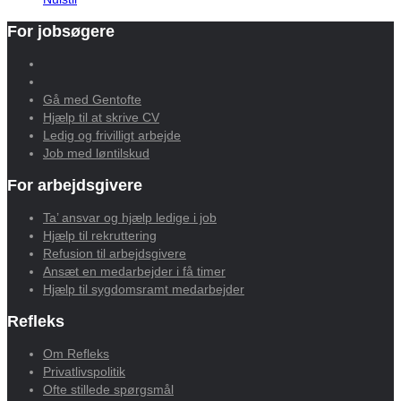
For jobsøgere
Gå med Gentofte
Hjælp til at skrive CV
Ledig og frivilligt arbejde
Job med løntilskud
For arbejdsgivere
Ta’ ansvar og hjælp ledige i job
Hjælp til rekruttering
Refusion til arbejdsgivere
Ansæt en medarbejder i få timer
Hjælp til sygdomsramt medarbejder
Refleks
Om Refleks
Privatlivspolitik
Ofte stillede spørgsmål