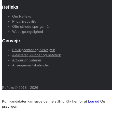
Refleks
Om Refleks
Privatlivspolitik
Ofte stillede spørgsmål
Webtilgængelighed
Genveje
Frivilligcenter og Selvhjælp
Aktiviteter, klubber og netværk
Artikler og videoer
Arrangementskalender
Refleks © 2018 - 2026
Kun kandidater kan søge denne stilling
Klik her for at
Log ud
Og
prøv igen