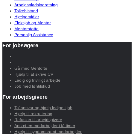
Arbejdspladsindretning
Tolkebistand
Hjælpemidler
Fleksjob og Mentor
Mentorstøtte
Personlig Assistance
For jobsøgere
Gå med Gentofte
Hjælp til at skrive CV
Ledig og frivilligt arbejde
Job med løntilskud
For arbejdsgivere
Ta’ ansvar og hjælp ledige i job
Hjælp til rekruttering
Refusion til arbejdsgivere
Ansæt en medarbejder i få timer
Hjælp til sygdomsramt medarbejder